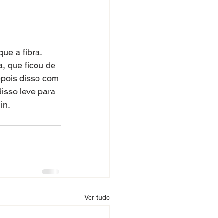
ue a fibra. 
, que ficou de 
pois disso com 
sso leve para 
in.
Ver tudo