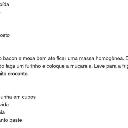
oída
o
gosto
 o bacon e mexa bem ate ficar uma massa homogênea. D
o faça um furinho e coloque a muçarela. Leve para a frig
to crocante
upunha em cubos
zida
hia
anto baste