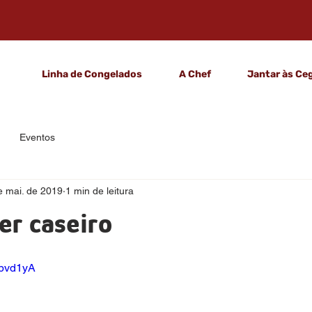
Linha de Congelados
A Chef
Jantar às Ce
Eventos
e mai. de 2019
1 min de leitura
r caseiro
Bbvd1yA