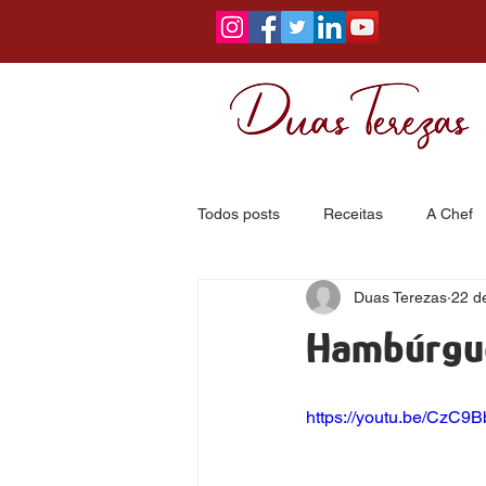
Todos posts
Receitas
A Chef
Duas Terezas
22 d
Hambúrgue
https://youtu.be/CzC9