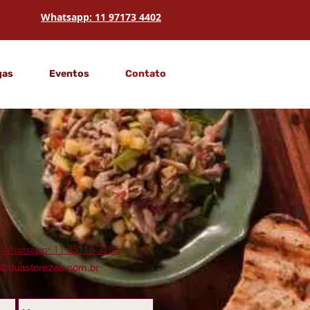
Whatsapp: 11 97173 4402
gas
Eventos
Contato
|
Whatsapp: 11 95116 3285
o@duasterezas.com.br