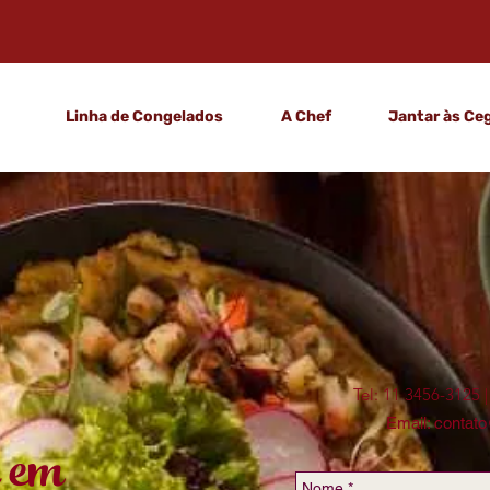
Linha de Congelados
A Chef
Jantar às Ce
Tel: 11 3456-3125 
Email:
contat
 em