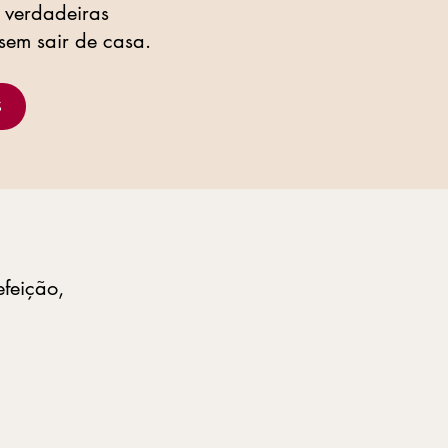
m verdadeiras
sem sair de casa.
S
feição,