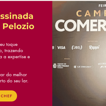
assinada
 Pelozio
eu toque
o, trazendo
 a expertise e
tar do melhor
to do seu lar.
 CHEF