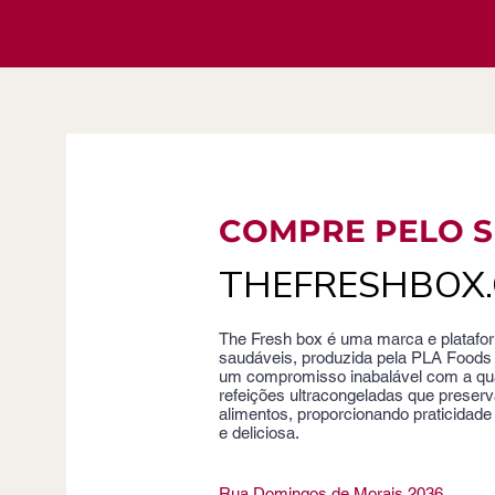
COMPRE PELO S
THEFRESHBOX.
The Fresh box é uma marca e platafo
saudáveis, produzida pela PLA Foods 
um compromisso inabalável com a qual
refeições ultracongeladas que preserv
alimentos, proporcionando praticidad
e deliciosa.
Rua Domingos de Morais 2036